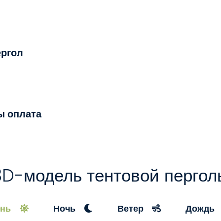
ергол
ы оплата
3D-модель тентовой пергол
ень
Ночь
Ветер
Дожд