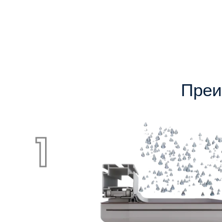
Преи
1