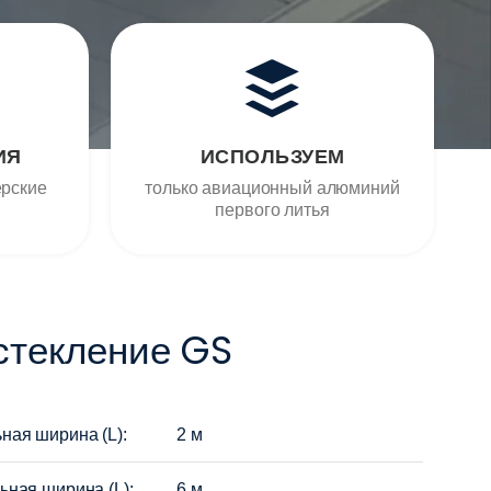
ИЯ
ИСПОЛЬЗУЕМ
ерские
только авиационный алюминий
первого литья
стекление GS
ная ширина (L):
2 м
ная ширина (L):
6 м