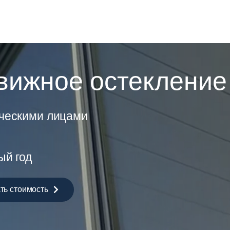
вижное остекление
ическими лицами
ый год
ть стоимость