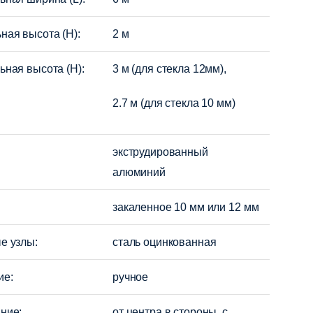
ая высота (H):
2 м
ная высота (H):
3 м (для стекла 12мм),
2.7 м (для стекла 10 мм)
экструдированный
алюминий
закаленное 10 мм или 12 мм
е узлы:
сталь оцинкованная
ие:
ручное
ние:
от центра в стороны, с