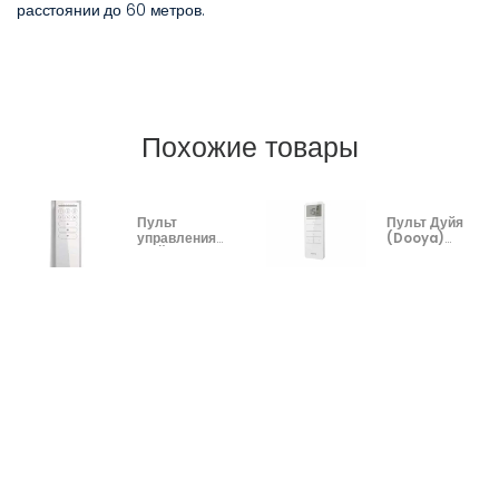
расстоянии до 60 метров.
Похожие товары
Пульт
Пульт Дуйя
управления
(Dooya)
НАЙС ЭРА П6
DC2702
(NICE ERA P6)