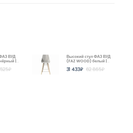
 ФАЗ ВУД
Высокий стул ФАЗ ВУД
чёрный |
(FAZ WOOD) белый |
ONDOM)
ВОНДОМ (VONDOM)
 525
₽
31 433
₽
62 865
₽