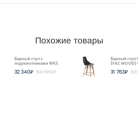
Похожие товары
Барный стул с
Барный стул
подлокотниками ФАЗ
(FAZ WOOD) 
ВУД (FAZ WOOD)
ВОНДОМ (V
32 340
₽
64 680
₽
31 763
₽
63
чёрный | ВОНДОМ
(VONDOM)