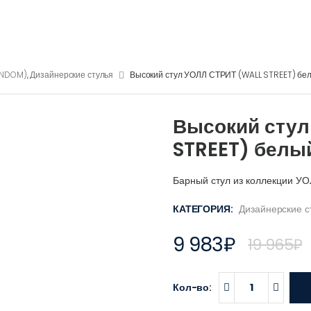
ONDOM)
,
Дизайнерские стулья
Высокий стул УОЛЛ СТРИТ (WALL STREET) б
Высокий стул
STREET) бел
Барный стул из коллекции У
КАТЕГОРИЯ:
Дизайнерские с
9 983
₽
19 965
₽
Кол-во: