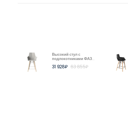
Высокий стул с
подлокотниками ФАЗ
ВУД (FAZ WOOD) белый
31 928
₽
63 855
₽
| ВОНДОМ (VONDOM)