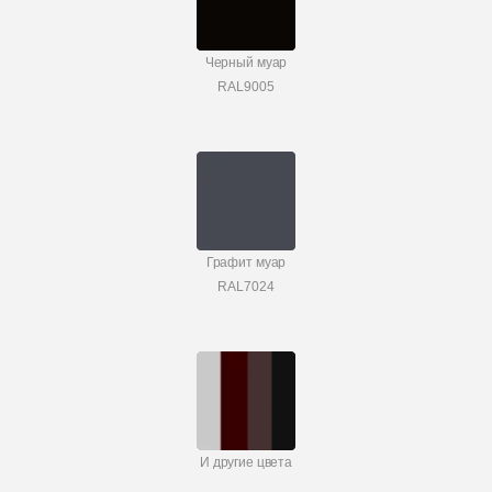
Черный муар
RAL9005
Графит муар
RAL7024
И другие цвета