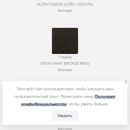
АЦТЕК ГОЛД PE (AZTEC GOLD PE)
Матовая
Гладкая
БРОНЗ РИНГ (BRONZE RING)
Матовая
Этот веб-сайт использует куки, чтобы улучшить ваш
пользовательский опыт. Посмотрите нашу
Политику
конфиденциальности
, чтобы узнать больше.
Закрыть
Муар
ВЕЛЮР PE (VELOUR PE)
Матовая