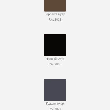
Терракот муар
RAL8028
Черный муар
RAL9005
Графит муар
RAL7024