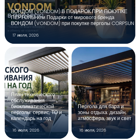
ВОНДОМ (VONDOM) В ПОДАРОК ПРИ ПОКУПКЕ
ПЕРГОЛЫ или Подарки от мирового бренда
ВОНДОМ (VONDOM) при покупке перголы CORPSUN
17 июля, 2026
План технического
обслуживания
биоклиматической
Пергола для бара и
перголы: сервис, ТО и
зоны отдыха: дизайн,
календарь на год
атмосфера, звук и свет
16 июля, 2026
16 июля, 2026