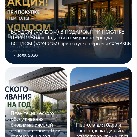
ВОНДОМ (VONDOM) В ПОДАРОК ПРИ ПОКУПКЕ
ПЕРГОЛЫ или Подарки от мирового бренда
ВОНДОМ (VONDOM) при покупке перголы CORPSUN
17 июля, 2026
План технического
обслуживания
биоклиматической
Пергола для бара и
перголы: сервис, ТО и
зоны отдыха: дизайн,
календарь на год
атмосфера, звук и свет